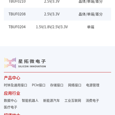
TBUF0210
2.5V/3.3V
晶体/单端/差分
L
TBUF0208
2.5V/3.3V
晶体/单端/差分
L
TBUF0204
1.5V/1.8V/2.5V/3.3V
单端
L
产品中心
时钟及通用接口
PCIe接口
存储接口
网络接口
电源管理
应用行业
数据中心
智能机器人
新能源汽车
工业互联网
消费电子
医疗电子