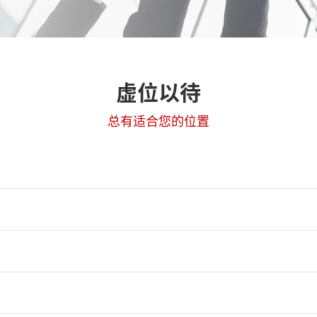
虚位以待
总有适合您的位置