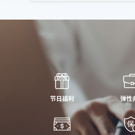
节日福利
弹性