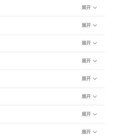
展开
展开
展开
展开
展开
展开
展开
展开