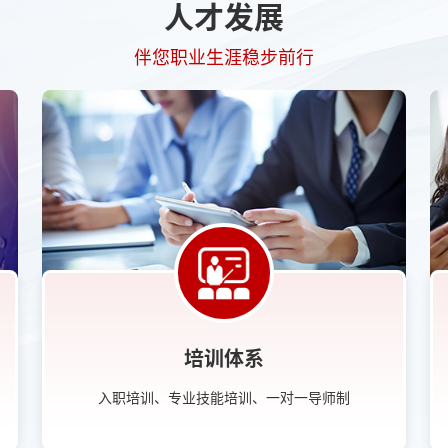
人才发展
伴您职业生涯稳步前行
培训体系
入职培训、专业技能培训、一对一导师制