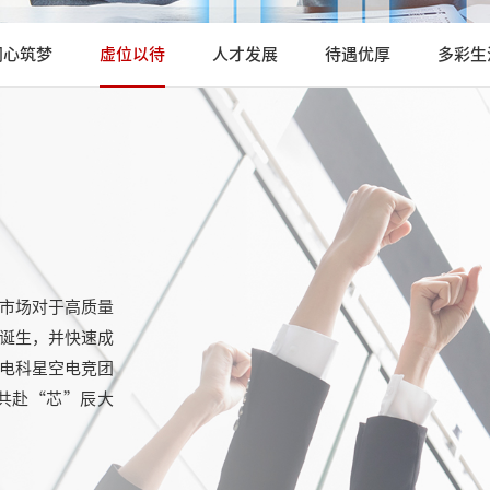
同心筑梦
虚位以待
人才发展
待遇优厚
多彩生
市场对于高质量
诞生，并快速成
电科星空电竞团
共赴“芯”辰大